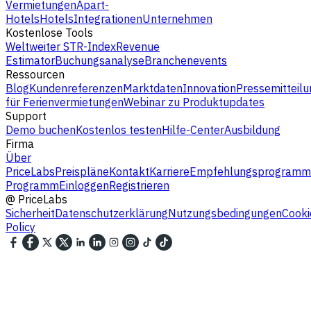
Vermietungen
Apart-
Hotels
Hotels
Integrationen
Unternehmen
Kostenlose Tools
Weltweiter STR-Index
Revenue
Estimator
Buchungsanalyse
Branchenevents
Ressourcen
Blog
Kundenreferenzen
Marktdaten
Innovation
Pressemitteilu
für Ferienvermietungen
Webinar zu Produktupdates
Support
Demo buchen
Kostenlos testen
Hilfe-Center
Ausbildung
Firma
Über
PriceLabs
Preispläne
Kontakt
Karriere
Empfehlungsprogramm
Programm
Einloggen
Registrieren
@
PriceLabs
Sicherheit
Datenschutzerklärung
Nutzungsbedingungen
Cooki
Policy