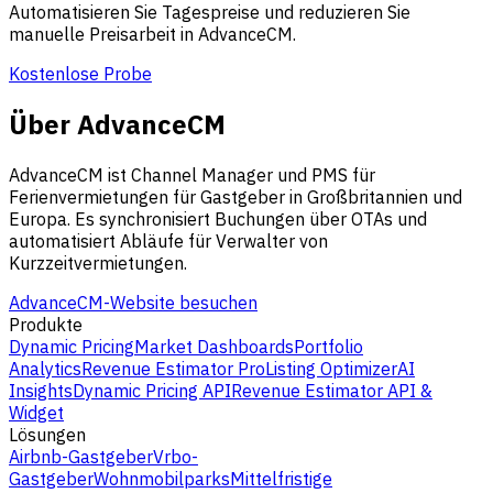
Automatisieren Sie Tagespreise und reduzieren Sie
manuelle Preisarbeit in AdvanceCM.
Kostenlose Probe
Über AdvanceCM
AdvanceCM ist Channel Manager und PMS für
Ferienvermietungen für Gastgeber in Großbritannien und
Europa. Es synchronisiert Buchungen über OTAs und
automatisiert Abläufe für Verwalter von
Kurzzeitvermietungen.
AdvanceCM-Website besuchen
Produkte
Dynamic Pricing
Market Dashboards
Portfolio
Analytics
Revenue Estimator Pro
Listing Optimizer
AI
Insights
Dynamic Pricing API
Revenue Estimator API &
Widget
Lösungen
Airbnb-Gastgeber
Vrbo-
Gastgeber
Wohnmobilparks
Mittelfristige