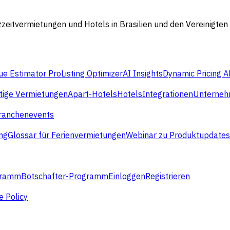
eitvermietungen und Hotels in Brasilien und den Vereinigten 
e Estimator Pro
Listing Optimizer
AI Insights
Dynamic Pricing A
stige Vermietungen
Apart-Hotels
Hotels
Integrationen
Unterne
ranchenevents
ng
Glossar für Ferienvermietungen
Webinar zu Produktupdates
gramm
Botschafter-Programm
Einloggen
Registrieren
e Policy