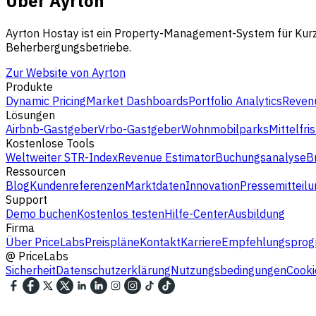
Über Ayrton
Ayrton Hostay ist ein Property-Management-System für Kurzz
Beherbergungsbetriebe.
Zur Website von Ayrton
Produkte
Dynamic Pricing
Market Dashboards
Portfolio Analytics
Revenu
Lösungen
Airbnb-Gastgeber
Vrbo-Gastgeber
Wohnmobilparks
Mittelfri
Kostenlose Tools
Weltweiter STR-Index
Revenue Estimator
Buchungsanalyse
B
Ressourcen
Blog
Kundenreferenzen
Marktdaten
Innovation
Pressemitteilu
Support
Demo buchen
Kostenlos testen
Hilfe-Center
Ausbildung
Firma
Über PriceLabs
Preispläne
Kontakt
Karriere
Empfehlungspro
@
PriceLabs
Sicherheit
Datenschutzerklärung
Nutzungsbedingungen
Cooki