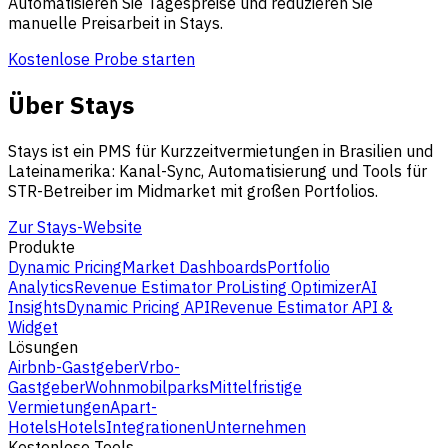
Automatisieren Sie Tagespreise und reduzieren Sie
manuelle Preisarbeit in Stays.
Kostenlose Probe starten
Über Stays
Stays ist ein PMS für Kurzzeitvermietungen in Brasilien und
Lateinamerika: Kanal-Sync, Automatisierung und Tools für
STR-Betreiber im Midmarket mit großen Portfolios.
Zur Stays-Website
Produkte
Dynamic Pricing
Market Dashboards
Portfolio
Analytics
Revenue Estimator Pro
Listing Optimizer
AI
Insights
Dynamic Pricing API
Revenue Estimator API &
Widget
Lösungen
Airbnb-Gastgeber
Vrbo-
Gastgeber
Wohnmobilparks
Mittelfristige
Vermietungen
Apart-
Hotels
Hotels
Integrationen
Unternehmen
Kostenlose Tools