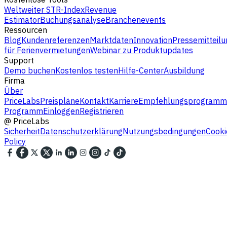
Weltweiter STR-Index
Revenue
Estimator
Buchungsanalyse
Branchenevents
Ressourcen
Blog
Kundenreferenzen
Marktdaten
Innovation
Pressemitteilu
für Ferienvermietungen
Webinar zu Produktupdates
Support
Demo buchen
Kostenlos testen
Hilfe-Center
Ausbildung
Firma
Über
PriceLabs
Preispläne
Kontakt
Karriere
Empfehlungsprogramm
Programm
Einloggen
Registrieren
@
PriceLabs
Sicherheit
Datenschutzerklärung
Nutzungsbedingungen
Cooki
Policy