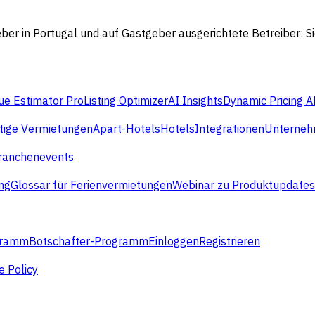
geber in Portugal und auf Gastgeber ausgerichtete Betreiber:
e Estimator Pro
Listing Optimizer
AI Insights
Dynamic Pricing A
stige Vermietungen
Apart-Hotels
Hotels
Integrationen
Unterne
ranchenevents
ng
Glossar für Ferienvermietungen
Webinar zu Produktupdates
gramm
Botschafter-Programm
Einloggen
Registrieren
e Policy