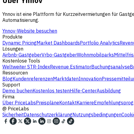
Über Ynnov
Ynnov ist eine Plattform für Kurzzeitvermietungen für Gast
Automatisierung.
Ynnov-Website besuchen
Produkte
Dynamic Pricing
Market Dashboards
Portfolio Analytics
Revenu
Lösungen
Airbnb-Gastgeber
Vrbo-Gastgeber
Wohnmobilparks
Mittelfri
Kostenlose Tools
Weltweiter STR-Index
Revenue Estimator
Buchungsanalyse
B
Ressourcen
Blog
Kundenreferenzen
Marktdaten
Innovation
Pressemitteilu
Support
Demo buchen
Kostenlos testen
Hilfe-Center
Ausbildung
Firma
Über PriceLabs
Preispläne
Kontakt
Karriere
Empfehlungspro
@
PriceLabs
Sicherheit
Datenschutzerklärung
Nutzungsbedingungen
Cooki