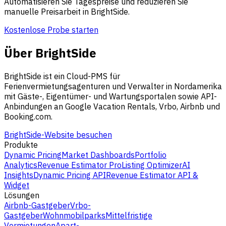
Automatisieren Sie Tagespreise und reduzieren Sie
manuelle Preisarbeit in BrightSide.
Kostenlose Probe starten
Über BrightSide
BrightSide ist ein Cloud-PMS für
Ferienvermietungsagenturen und Verwalter in Nordamerika
mit Gäste-, Eigentümer- und Wartungsportalen sowie API-
Anbindungen an Google Vacation Rentals, Vrbo, Airbnb und
Booking.com.
BrightSide-Website besuchen
Produkte
Dynamic Pricing
Market Dashboards
Portfolio
Analytics
Revenue Estimator Pro
Listing Optimizer
AI
Insights
Dynamic Pricing API
Revenue Estimator API &
Widget
Lösungen
Airbnb-Gastgeber
Vrbo-
Gastgeber
Wohnmobilparks
Mittelfristige
Vermietungen
Apart-