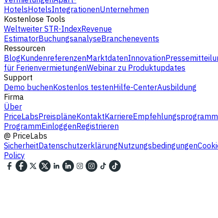
Hotels
Hotels
Integrationen
Unternehmen
Kostenlose Tools
Weltweiter STR-Index
Revenue
Estimator
Buchungsanalyse
Branchenevents
Ressourcen
Blog
Kundenreferenzen
Marktdaten
Innovation
Pressemitteilu
für Ferienvermietungen
Webinar zu Produktupdates
Support
Demo buchen
Kostenlos testen
Hilfe-Center
Ausbildung
Firma
Über
PriceLabs
Preispläne
Kontakt
Karriere
Empfehlungsprogramm
Programm
Einloggen
Registrieren
@
PriceLabs
Sicherheit
Datenschutzerklärung
Nutzungsbedingungen
Cooki
Policy