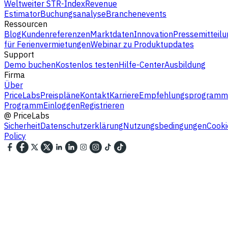
Weltweiter STR-Index
Revenue
Estimator
Buchungsanalyse
Branchenevents
Ressourcen
Blog
Kundenreferenzen
Marktdaten
Innovation
Pressemitteilu
für Ferienvermietungen
Webinar zu Produktupdates
Support
Demo buchen
Kostenlos testen
Hilfe-Center
Ausbildung
Firma
Über
PriceLabs
Preispläne
Kontakt
Karriere
Empfehlungsprogramm
Programm
Einloggen
Registrieren
@
PriceLabs
Sicherheit
Datenschutzerklärung
Nutzungsbedingungen
Cooki
Policy