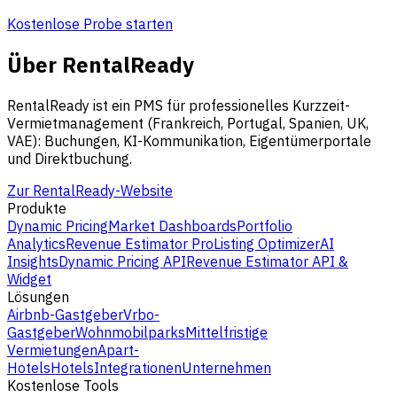
Kostenlose Probe starten
Über RentalReady
RentalReady ist ein PMS für professionelles Kurzzeit-
Vermietmanagement (Frankreich, Portugal, Spanien, UK,
VAE): Buchungen, KI-Kommunikation, Eigentümerportale
und Direktbuchung.
Zur RentalReady-Website
Produkte
Dynamic Pricing
Market Dashboards
Portfolio
Analytics
Revenue Estimator Pro
Listing Optimizer
AI
Insights
Dynamic Pricing API
Revenue Estimator API &
Widget
Lösungen
Airbnb-Gastgeber
Vrbo-
Gastgeber
Wohnmobilparks
Mittelfristige
Vermietungen
Apart-
Hotels
Hotels
Integrationen
Unternehmen
Kostenlose Tools