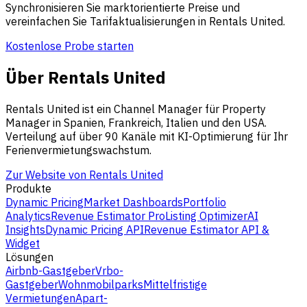
Synchronisieren Sie marktorientierte Preise und
vereinfachen Sie Tarifaktualisierungen in Rentals United.
Kostenlose Probe starten
Über Rentals United
Rentals United ist ein Channel Manager für Property
Manager in Spanien, Frankreich, Italien und den USA.
Verteilung auf über 90 Kanäle mit KI-Optimierung für Ihr
Ferienvermietungswachstum.
Zur Website von Rentals United
Produkte
Dynamic Pricing
Market Dashboards
Portfolio
Analytics
Revenue Estimator Pro
Listing Optimizer
AI
Insights
Dynamic Pricing API
Revenue Estimator API &
Widget
Lösungen
Airbnb-Gastgeber
Vrbo-
Gastgeber
Wohnmobilparks
Mittelfristige
Vermietungen
Apart-