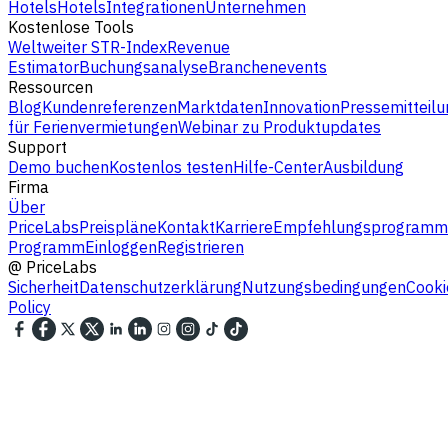
Hotels
Hotels
Integrationen
Unternehmen
Kostenlose Tools
Weltweiter STR-Index
Revenue
Estimator
Buchungsanalyse
Branchenevents
Ressourcen
Blog
Kundenreferenzen
Marktdaten
Innovation
Pressemitteilu
für Ferienvermietungen
Webinar zu Produktupdates
Support
Demo buchen
Kostenlos testen
Hilfe-Center
Ausbildung
Firma
Über
PriceLabs
Preispläne
Kontakt
Karriere
Empfehlungsprogramm
Programm
Einloggen
Registrieren
@
PriceLabs
Sicherheit
Datenschutzerklärung
Nutzungsbedingungen
Cooki
Policy