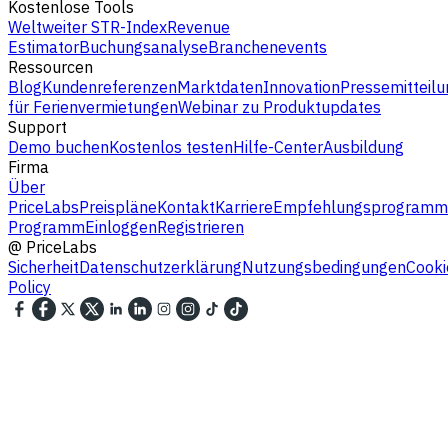
Kostenlose Tools
Weltweiter STR-Index
Revenue
Estimator
Buchungsanalyse
Branchenevents
Ressourcen
Blog
Kundenreferenzen
Marktdaten
Innovation
Pressemitteilu
für Ferienvermietungen
Webinar zu Produktupdates
Support
Demo buchen
Kostenlos testen
Hilfe-Center
Ausbildung
Firma
Über
PriceLabs
Preispläne
Kontakt
Karriere
Empfehlungsprogramm
Programm
Einloggen
Registrieren
@
PriceLabs
Sicherheit
Datenschutzerklärung
Nutzungsbedingungen
Cooki
Policy