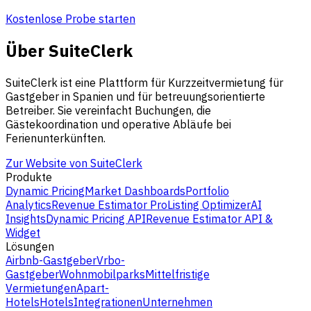
Kostenlose Probe starten
Über SuiteClerk
SuiteClerk ist eine Plattform für Kurzzeitvermietung für
Gastgeber in Spanien und für betreuungsorientierte
Betreiber. Sie vereinfacht Buchungen, die
Gästekoordination und operative Abläufe bei
Ferienunterkünften.
Zur Website von SuiteClerk
Produkte
Dynamic Pricing
Market Dashboards
Portfolio
Analytics
Revenue Estimator Pro
Listing Optimizer
AI
Insights
Dynamic Pricing API
Revenue Estimator API &
Widget
Lösungen
Airbnb-Gastgeber
Vrbo-
Gastgeber
Wohnmobilparks
Mittelfristige
Vermietungen
Apart-
Hotels
Hotels
Integrationen
Unternehmen