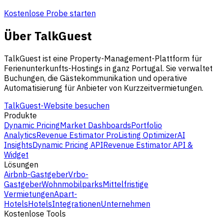
Kostenlose Probe starten
Über TalkGuest
TalkGuest ist eine Property-Management-Plattform für
Ferienunterkunfts-Hostings in ganz Portugal. Sie verwaltet
Buchungen, die Gästekommunikation und operative
Automatisierung für Anbieter von Kurzzeitvermietungen.
TalkGuest-Website besuchen
Produkte
Dynamic Pricing
Market Dashboards
Portfolio
Analytics
Revenue Estimator Pro
Listing Optimizer
AI
Insights
Dynamic Pricing API
Revenue Estimator API &
Widget
Lösungen
Airbnb-Gastgeber
Vrbo-
Gastgeber
Wohnmobilparks
Mittelfristige
Vermietungen
Apart-
Hotels
Hotels
Integrationen
Unternehmen
Kostenlose Tools