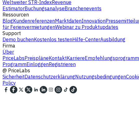
Weltweiter STR-Index
Revenue
Estimator
Buchungsanalyse
Branchenevents
Ressourcen
Blog
Kundenreferenzen
Marktdaten
Innovation
Pressemitteilu
für Ferienvermietungen
Webinar zu Produktupdates
Support
Demo buchen
Kostenlos testen
Hilfe-Center
Ausbildung
Firma
Über
PriceLabs
Preispläne
Kontakt
Karriere
Empfehlungsprogramm
Programm
Einloggen
Registrieren
@
PriceLabs
Sicherheit
Datenschutzerklärung
Nutzungsbedingungen
Cooki
Policy