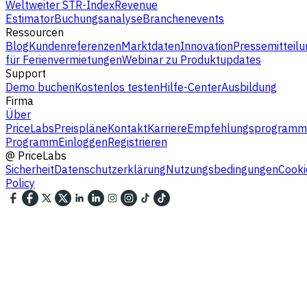
Weltweiter STR-Index
Revenue
Estimator
Buchungsanalyse
Branchenevents
Ressourcen
Blog
Kundenreferenzen
Marktdaten
Innovation
Pressemitteilu
für Ferienvermietungen
Webinar zu Produktupdates
Support
Demo buchen
Kostenlos testen
Hilfe-Center
Ausbildung
Firma
Über
PriceLabs
Preispläne
Kontakt
Karriere
Empfehlungsprogramm
Programm
Einloggen
Registrieren
@
PriceLabs
Sicherheit
Datenschutzerklärung
Nutzungsbedingungen
Cooki
Policy