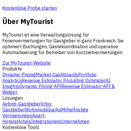
Kostenlose Probe starten
Über MyTourist
MyTourist ist eine Verwaltungslösung für
Ferienvermietungen für Gastgeber in ganz Frankreich. Sie
optimiert Buchungen, Gästekoordination und operative
Automatisierung für Betreiber von Kurzzeitvermietungen.
Zur MyTourist-Website
Produkte
Dynamic Pricing
Market Dashboards
Portfolio
Analytics
Revenue Estimator Pro
Listing Optimizer
AI
Insights
Dynamic Pricing API
Revenue Estimator API &
Widget
Lösungen
Airbnb-Gastgeber
Vrbo-
Gastgeber
Wohnmobilparks
Mittelfristige
Vermietungen
Apart-
Hotels
Hotels
Integrationen
Unternehmen
Kostenlose Tools