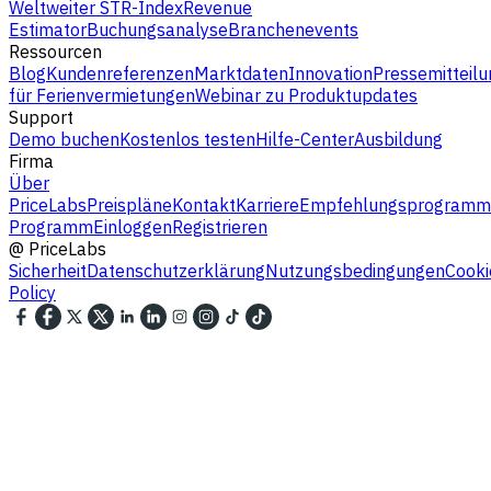
Weltweiter STR-Index
Revenue
Estimator
Buchungsanalyse
Branchenevents
Ressourcen
Blog
Kundenreferenzen
Marktdaten
Innovation
Pressemitteilu
für Ferienvermietungen
Webinar zu Produktupdates
Support
Demo buchen
Kostenlos testen
Hilfe-Center
Ausbildung
Firma
Über
PriceLabs
Preispläne
Kontakt
Karriere
Empfehlungsprogramm
Programm
Einloggen
Registrieren
@
PriceLabs
Sicherheit
Datenschutzerklärung
Nutzungsbedingungen
Cooki
Policy