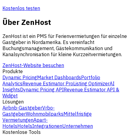
Kostenlos testen
Über ZenHost
ZenHost ist ein PMS für Ferienvermietungen für einzelne
Gastgeber in Nordamerika. Es vereinfacht
Buchungsmanagement, Gästekommunikation und
Kanalsynchronisation für kleine Kurzzeitvermietungen.
ZenHost-Website besuchen
Produkte
Dynamic Pricing
Market Dashboards
Portfolio
Analytics
Revenue Estimator Pro
Listing Optimizer
AI
Insights
Dynamic Pricing API
Revenue Estimator API &
Widget
Lösungen
Airbnb-Gastgeber
Vrbo-
Gastgeber
Wohnmobilparks
Mittelfristige
Vermietungen
Apart-
Hotels
Hotels
Integrationen
Unternehmen
Kostenlose Tools