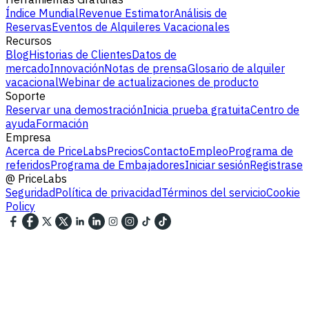
Índice Mundial
Revenue Estimator
Análisis de
Reservas
Eventos de Alquileres Vacacionales
Recursos
Blog
Historias de Clientes
Datos de
mercado
Innovación
Notas de prensa
Glosario de alquiler
vacacional
Webinar de actualizaciones de producto
Soporte
Reservar una demostración
Inicia prueba gratuita
Centro de
ayuda
Formación
Empresa
Acerca de PriceLabs
Precios
Contacto
Empleo
Programa de
referidos
Programa de Embajadores
Iniciar sesión
Registrase
@
PriceLabs
Seguridad
Política de privacidad
Términos del servicio
Cookie
Policy