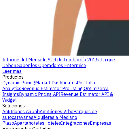
Informe del Mercado STR de Lombardía 2025: Lo que
Deben Saber los Operadores Enterprise
Leer más
Productos
Dynamic Pricing
Market Dashboards
Portfolio
Analytics
Revenue Estimator Pro
Listing Optimizer
AI
Insights
Dynamic Pricing API
Revenue Estimator API &
Widget
Soluciones
Anfitriones Airbnb
Anfitriones Vrbo
Parques de
autocaravanas
Alquileres a Mediano
Plazo
Apartahoteles
Hoteles
Integraciones
Empresas
Herramientas Gratuitas