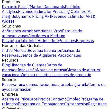
Productos
Dynamic Pricing
Market Dashboards
Portfolio
Analytics
Revenue Estimator Pro
Listing Optimizer
AI
Insights
Dynamic Pricing API
Revenue Estimator API &
Widget
Soluciones
Anfitriones Airbnb
Anfitriones Vrbo
Parques de
autocaravanas
Alquileres a Mediano
Plazo
Apartahoteles
Hoteles
Integraciones
Empresas
Herramientas Gratuitas
Índice Mundial
Revenue Estimator
Análisis de
Reservas
Eventos de Alquileres Vacacionales
Recursos
Blog
Historias de Clientes
Datos de
mercado
Innovación
Notas de prensa
Glosario de alquiler
vacacional
Webinar de actualizaciones de producto
Soporte
Reservar una demostración
Inicia prueba gratuita
Centro de
ayuda
Formación
Empresa
Acerca de PriceLabs
Precios
Contacto
Empleo
Programa de
referidos
Programa de Embajadores
Iniciar sesión
Registrase
@
PriceLabs