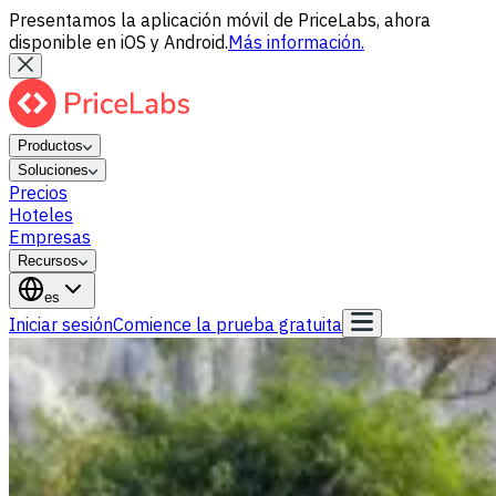
Presentamos la aplicación móvil de PriceLabs, ahora
disponible en iOS y Android.
Más información.
Productos
Soluciones
Precios
Hoteles
Empresas
Recursos
es
Iniciar sesión
Comience la prueba gratuita