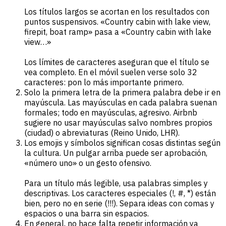
Los títulos largos se acortan en los resultados con
puntos suspensivos. «Country cabin with lake view,
firepit, boat ramp» pasa a «Country cabin with lake
view…»
Los límites de caracteres aseguran que el título se
vea completo. En el móvil suelen verse solo 32
caracteres: pon lo más importante primero.
Solo la primera letra de la primera palabra debe ir en
mayúscula. Las mayúsculas en cada palabra suenan
formales; todo en mayúsculas, agresivo. Airbnb
sugiere no usar mayúsculas salvo nombres propios
(ciudad) o abreviaturas (Reino Unido, LHR).
Los emojis y símbolos significan cosas distintas según
la cultura. Un pulgar arriba puede ser aprobación,
«número uno» o un gesto ofensivo.
Para un título más legible, usa palabras simples y
descriptivas. Los caracteres especiales (!, #, *) están
bien, pero no en serie (!!!). Separa ideas con comas y
espacios o una barra sin espacios.
En general, no hace falta repetir información ya