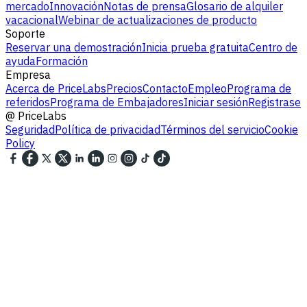
mercado
Innovación
Notas de prensa
Glosario de alquiler
vacacional
Webinar de actualizaciones de producto
Soporte
Reservar una demostración
Inicia prueba gratuita
Centro de
ayuda
Formación
Empresa
Acerca de PriceLabs
Precios
Contacto
Empleo
Programa de
referidos
Programa de Embajadores
Iniciar sesión
Registrase
@
PriceLabs
Seguridad
Política de privacidad
Términos del servicio
Cookie
Policy