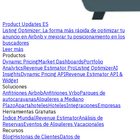
Product Updates ES
Listing Optimizer: La forma más rápida de optimizar tu
anuncio en Airbnb y mejorar tu posicionamiento en los
buscadores
Leer más
Productos
Dynamic Pricing
Market Dashboards
Portfolio
Analytics
Revenue Estimator Pro
Listing Optimizer
AI
Insights
Dynamic Pricing API
Revenue Estimator API &
Widget
Soluciones
Anfitriones Airbnb
Anfitriones Vrbo
Parques de
autocaravanas
Alquileres a Mediano
Plazo
Apartahoteles
Hoteles
Integraciones
Empresas
Herramientas Gratuitas
Índice Mundial
Revenue Estimator
Análisis de
Reservas
Eventos de Alquileres Vacacionales
Recursos
Blog
Historias de Clientes
Datos de