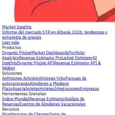
Market Insights
Informe del mercado STR en Albania 2026: tendencias y
estrategia de precios
Leer más
Productos
Dynamic Pricing
Market Dashboards
Portfolio
Analytics
Revenue Estimator Pro
Listing Optimizer
AI
Insights
Dynamic Pricing API
Revenue Estimator API &
Widget
Soluciones
Anfitriones Airbnb
Anfitriones Vrbo
Parques de
autocaravanas
Alquileres a Mediano
Plazo
Apartahoteles
Hoteles
Integraciones
Empresas
Herramientas Gratuitas
Índice Mundial
Revenue Estimator
Análisis de
Reservas
Eventos de Alquileres Vacacionales
Recursos
Blog
Historias de Clientes
Datos de