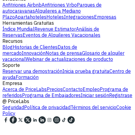
Anfitriones Airbnb
Anfitriones Vrbo
Parques de
autocaravanas
Alquileres a Mediano
Plazo
Apartahoteles
Hoteles
Integraciones
Empresas
Herramientas Gratuitas
Índice Mundial
Revenue Estimator
Análisis de
Reservas
Eventos de Alquileres Vacacionales
Recursos
Blog
Historias de Clientes
Datos de
mercado
Innovación
Notas de prensa
Glosario de alquiler
vacacional
Webinar de actualizaciones de producto
Soporte
Reservar una demostración
Inicia prueba gratuita
Centro de
ayuda
Formación
Empresa
Acerca de PriceLabs
Precios
Contacto
Empleo
Programa de
referidos
Programa de Embajadores
Iniciar sesión
Registrase
@
PriceLabs
Seguridad
Política de privacidad
Términos del servicio
Cookie
Policy