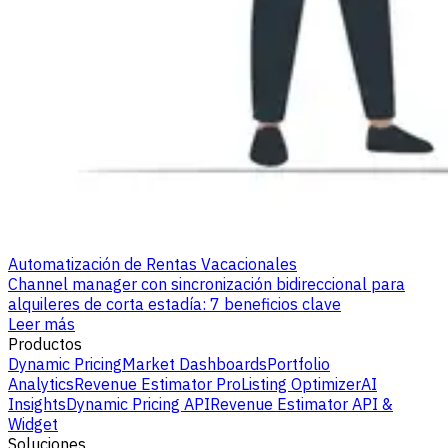
Automatización de Rentas Vacacionales
Channel manager con sincronización bidireccional para
alquileres de corta estadía: 7 beneficios clave
Leer más
Productos
Dynamic Pricing
Market Dashboards
Portfolio
Analytics
Revenue Estimator Pro
Listing Optimizer
AI
Insights
Dynamic Pricing API
Revenue Estimator API &
Widget
Soluciones