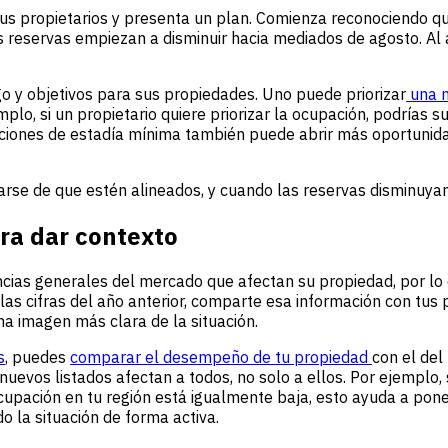
us propietarios y presenta un plan. Comienza reconociendo q
eservas empiezan a disminuir hacia mediados de agosto. Al ant
esgo y objetivos para sus propiedades. Uno puede priorizar
una m
lo, si un propietario quiere priorizar la ocupación, podrías s
ricciones de estadía mínima también puede abrir más oportunid
rse de que estén alineados, y cuando las reservas disminuyan
ra dar contexto
cias generales del mercado que afectan su propiedad, por lo
 las cifras del año anterior, comparte esa información con t
a imagen más clara de la situación.
s
, puedes
comparar el desempeño de tu propiedad
con el del
evos listados afectan a todos, no solo a ellos. Por ejemplo, 
upación en tu región está igualmente baja, esto ayuda a poner
 la situación de forma activa.