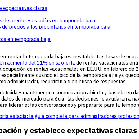
ce expectativas claras
os de precios y estadías en temporada baja
s de precios a los propietarios en temporada baja
datos en temporada baja
enfrentar la temporada baja es inevitable. Las tasas de ocup
Un aumento del 11% en la oferta
de rentas vacacionales ent
 la ocupación de rentas vacacionales en EE.UU. en febrero d
s, especialmente cuando el pico de la temporada alta ya qued
o administrador, recurrirán a ti en busca de respuestas.
 definida y mantener una comunicación abierta y basada en da
zar datos de mercado para guiar las decisiones te ayudarán a 
para liderar estas conversaciones y prepararte para la tempor
orta estadía: la guía completa para administradores profesio
ipación y establece expectativas claras