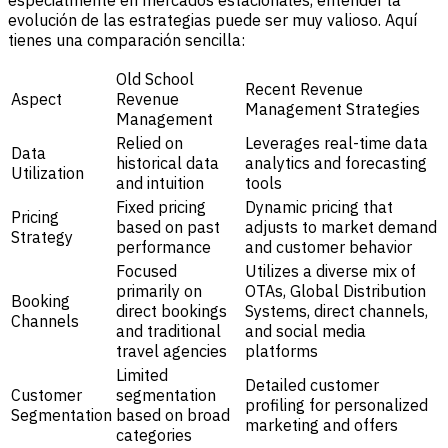
especialmente en mercados estacionales, entender la
evolución de las estrategias puede ser muy valioso. Aquí
tienes una comparación sencilla:
Old School
Recent Revenue
Aspect
Revenue
Management Strategies
Management
Relied on
Leverages real-time data
Data
historical data
analytics and forecasting
Utilization
and intuition
tools
Fixed pricing
Dynamic pricing that
Pricing
based on past
adjusts to market demand
Strategy
performance
and customer behavior
Focused
Utilizes a diverse mix of
primarily on
OTAs, Global Distribution
Booking
direct bookings
Systems, direct channels,
Channels
and traditional
and social media
travel agencies
platforms
Limited
Detailed customer
Customer
segmentation
profiling for personalized
Segmentation
based on broad
marketing and offers
categories