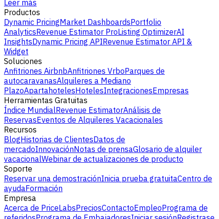
Leer más
Productos
Dynamic Pricing
Market Dashboards
Portfolio
Analytics
Revenue Estimator Pro
Listing Optimizer
AI
Insights
Dynamic Pricing API
Revenue Estimator API &
Widget
Soluciones
Anfitriones Airbnb
Anfitriones Vrbo
Parques de
autocaravanas
Alquileres a Mediano
Plazo
Apartahoteles
Hoteles
Integraciones
Empresas
Herramientas Gratuitas
Índice Mundial
Revenue Estimator
Análisis de
Reservas
Eventos de Alquileres Vacacionales
Recursos
Blog
Historias de Clientes
Datos de
mercado
Innovación
Notas de prensa
Glosario de alquiler
vacacional
Webinar de actualizaciones de producto
Soporte
Reservar una demostración
Inicia prueba gratuita
Centro de
ayuda
Formación
Empresa
Acerca de PriceLabs
Precios
Contacto
Empleo
Programa de
referidos
Programa de Embajadores
Iniciar sesión
Registrase