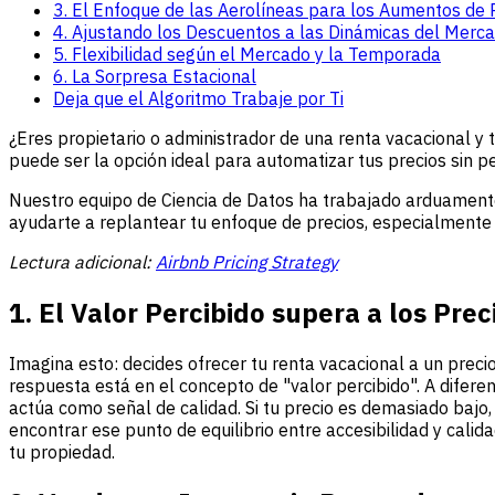
3. El Enfoque de las Aerolíneas para los Aumentos de 
4. Ajustando los Descuentos a las Dinámicas del Merc
5. Flexibilidad según el Mercado y la Temporada
6. La Sorpresa Estacional
Deja que el Algoritmo Trabaje por Ti
¿Eres propietario o administrador de una renta vacacional y
puede ser la opción ideal para automatizar tus precios sin pe
Nuestro equipo de Ciencia de Datos ha trabajado arduamente
ayudarte a replantear tu enfoque de precios, especialmente e
Lectura adicional:
Airbnb Pricing Strategy
1. El Valor Percibido supera a los Prec
Imagina esto: decides ofrecer tu renta vacacional a un preci
respuesta está en el concepto de "valor percibido". A diferen
actúa como señal de calidad. Si tu precio es demasiado bajo
encontrar ese punto de equilibrio entre accesibilidad y calid
tu propiedad.