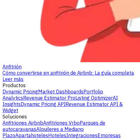
Anfitrión
Cómo convertirse en anfitrión de Airbnb: La guía completa
Leer más
Productos
Dynamic Pricing
Market Dashboards
Portfolio
Analytics
Revenue Estimator Pro
Listing Optimizer
AI
Insights
Dynamic Pricing API
Revenue Estimator API &
Widget
Soluciones
Anfitriones Airbnb
Anfitriones Vrbo
Parques de
autocaravanas
Alquileres a Mediano
Plazo
Apartahoteles
Hoteles
Integraciones
Empresas