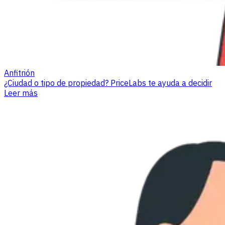
Anfitrión
¿Ciudad o tipo de propiedad? PriceLabs te ayuda a decidir
Leer más