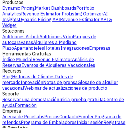
Productos
Dynamic Pricing
Market Dashboards
Portfolio
Analytics
Revenue Estimator Pro
Listing Optimizer
AI
Insights
Dynamic Pricing API
Revenue Estimator API &
Widget
Soluciones
Anfitriones Airbnb
Anfitriones Vrbo
Parques de
autocaravanas
Alquileres a Mediano
Plazo
Apartahoteles
Hoteles
Integraciones
Empresas
Herramientas Gratuitas
Índice Mundial
Revenue Estimator
Análisis de
Reservas
Eventos de Alquileres Vacacionales
Recursos
Blog
Historias de Clientes
Datos de
mercado
Innovación
Notas de prensa
Glosario de alquiler
vacacional
Webinar de actualizaciones de producto
Soporte
Reservar una demostración
Inicia prueba gratuita
Centro de
ayuda
Formación
Empresa
Acerca de PriceLabs
Precios
Contacto
Empleo
Programa de
referidos
Programa de Embajadores
Iniciar sesión
Registrase