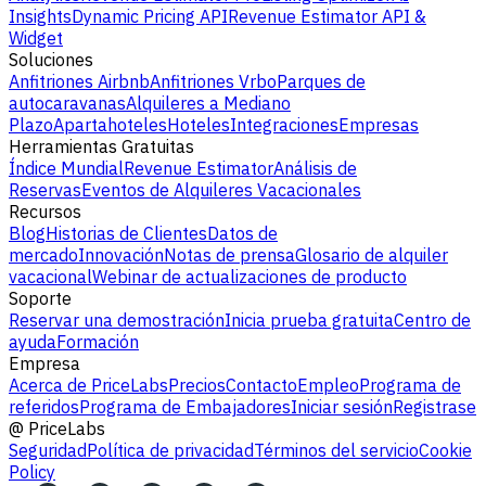
Insights
Dynamic Pricing API
Revenue Estimator API &
Widget
Soluciones
Anfitriones Airbnb
Anfitriones Vrbo
Parques de
autocaravanas
Alquileres a Mediano
Plazo
Apartahoteles
Hoteles
Integraciones
Empresas
Herramientas Gratuitas
Índice Mundial
Revenue Estimator
Análisis de
Reservas
Eventos de Alquileres Vacacionales
Recursos
Blog
Historias de Clientes
Datos de
mercado
Innovación
Notas de prensa
Glosario de alquiler
vacacional
Webinar de actualizaciones de producto
Soporte
Reservar una demostración
Inicia prueba gratuita
Centro de
ayuda
Formación
Empresa
Acerca de PriceLabs
Precios
Contacto
Empleo
Programa de
referidos
Programa de Embajadores
Iniciar sesión
Registrase
@
PriceLabs
Seguridad
Política de privacidad
Términos del servicio
Cookie
Policy