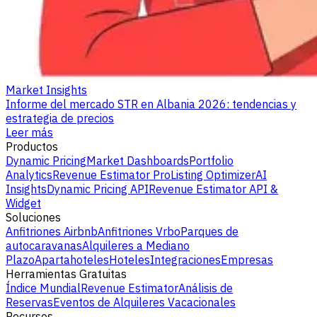
Market Insights
Informe del mercado STR en Albania 2026: tendencias y
estrategia de precios
Leer más
Productos
Dynamic Pricing
Market Dashboards
Portfolio
Analytics
Revenue Estimator Pro
Listing Optimizer
AI
Insights
Dynamic Pricing API
Revenue Estimator API &
Widget
Soluciones
Anfitriones Airbnb
Anfitriones Vrbo
Parques de
autocaravanas
Alquileres a Mediano
Plazo
Apartahoteles
Hoteles
Integraciones
Empresas
Herramientas Gratuitas
Índice Mundial
Revenue Estimator
Análisis de
Reservas
Eventos de Alquileres Vacacionales
Recursos