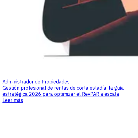
Administrador de Propiedades
Gestión profesional de rentas de corta estadía: la guía
estratégica 2026 para optimizar el RevPAR a escala
Leer más