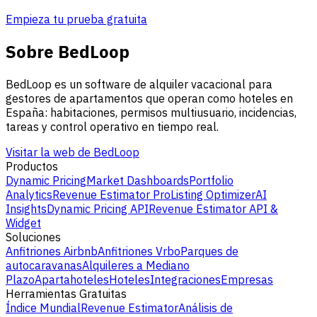
Empieza tu prueba gratuita
Sobre BedLoop
BedLoop es un software de alquiler vacacional para
gestores de apartamentos que operan como hoteles en
España: habitaciones, permisos multiusuario, incidencias,
tareas y control operativo en tiempo real.
Visitar la web de BedLoop
Productos
Dynamic Pricing
Market Dashboards
Portfolio
Analytics
Revenue Estimator Pro
Listing Optimizer
AI
Insights
Dynamic Pricing API
Revenue Estimator API &
Widget
Soluciones
Anfitriones Airbnb
Anfitriones Vrbo
Parques de
autocaravanas
Alquileres a Mediano
Plazo
Apartahoteles
Hoteles
Integraciones
Empresas
Herramientas Gratuitas
Índice Mundial
Revenue Estimator
Análisis de