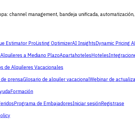
opa: channel management, bandeja unificada, automatización, 
e Estimator Pro
Listing Optimizer
AI Insights
Dynamic Pricing A
s
Alquileres a Mediano Plazo
Apartahoteles
Hoteles
Integracion
s de Alquileres Vacacionales
 de prensa
Glosario de alquiler vacacional
Webinar de actualiz
ayuda
Formación
eridos
Programa de Embajadores
Iniciar sesión
Registrase
olicy