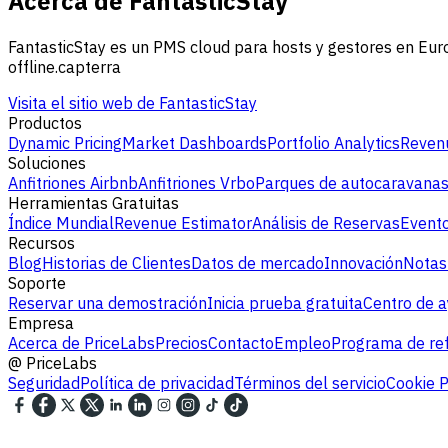
Acerca de FantasticStay
FantasticStay es un PMS cloud para hosts y gestores en Eur
offline.capterra
Visita el sitio web de FantasticStay
Productos
Dynamic Pricing
Market Dashboards
Portfolio Analytics
Revenu
Soluciones
Anfitriones Airbnb
Anfitriones Vrbo
Parques de autocaravana
Herramientas Gratuitas
Índice Mundial
Revenue Estimator
Análisis de Reservas
Evento
Recursos
Blog
Historias de Clientes
Datos de mercado
Innovación
Notas
Soporte
Reservar una demostración
Inicia prueba gratuita
Centro de 
Empresa
Acerca de PriceLabs
Precios
Contacto
Empleo
Programa de ref
@
PriceLabs
Seguridad
Política de privacidad
Términos del servicio
Cookie P