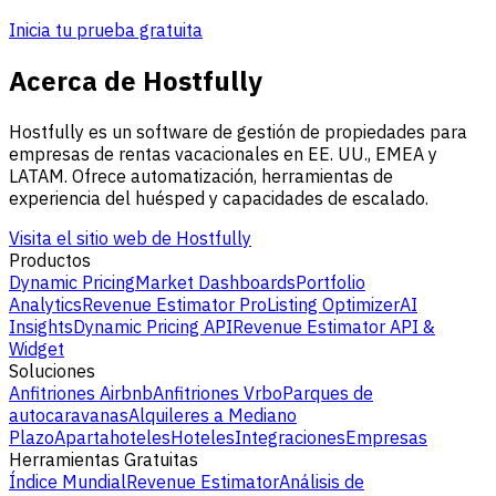
Inicia tu prueba gratuita
Acerca de Hostfully
Hostfully es un software de gestión de propiedades para
empresas de rentas vacacionales en EE. UU., EMEA y
LATAM. Ofrece automatización, herramientas de
experiencia del huésped y capacidades de escalado.
Visita el sitio web de Hostfully
Productos
Dynamic Pricing
Market Dashboards
Portfolio
Analytics
Revenue Estimator Pro
Listing Optimizer
AI
Insights
Dynamic Pricing API
Revenue Estimator API &
Widget
Soluciones
Anfitriones Airbnb
Anfitriones Vrbo
Parques de
autocaravanas
Alquileres a Mediano
Plazo
Apartahoteles
Hoteles
Integraciones
Empresas
Herramientas Gratuitas
Índice Mundial
Revenue Estimator
Análisis de