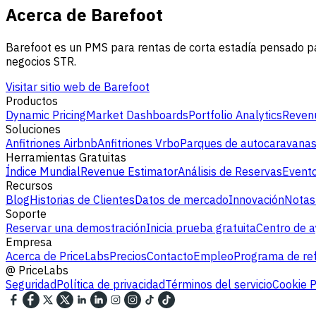
Acerca de Barefoot
Barefoot es un PMS para rentas de corta estadía pensado p
negocios STR.
Visitar sitio web de Barefoot
Productos
Dynamic Pricing
Market Dashboards
Portfolio Analytics
Revenu
Soluciones
Anfitriones Airbnb
Anfitriones Vrbo
Parques de autocaravana
Herramientas Gratuitas
Índice Mundial
Revenue Estimator
Análisis de Reservas
Evento
Recursos
Blog
Historias de Clientes
Datos de mercado
Innovación
Notas
Soporte
Reservar una demostración
Inicia prueba gratuita
Centro de 
Empresa
Acerca de PriceLabs
Precios
Contacto
Empleo
Programa de ref
@
PriceLabs
Seguridad
Política de privacidad
Términos del servicio
Cookie P