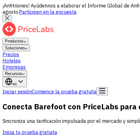
¡Anfitriones! Ayúdennos a elaborar el Informe Global de Anfi
agosto.
Participen en la encuesta
Productos
Soluciones
Precios
Hoteles
Empresas
Recursos
es
Iniciar sesión
Comience la prueba gratuita
Conecta Barefoot con PriceLabs para 
Sincroniza una tarificación impulsada por el mercado y simpli
Inicia tu prueba gratuita