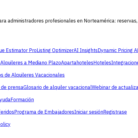
ara administradores profesionales en Norteamérica: reservas
e Estimator Pro
Listing Optimizer
AI Insights
Dynamic Pricing A
s
Alquileres a Mediano Plazo
Apartahoteles
Hoteles
Integracion
s de Alquileres Vacacionales
 de prensa
Glosario de alquiler vacacional
Webinar de actualiz
ayuda
Formación
eridos
Programa de Embajadores
Iniciar sesión
Registrase
olicy