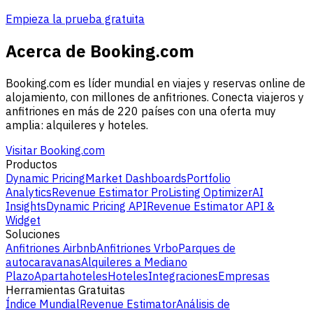
Empieza la prueba gratuita
Acerca de Booking.com
Booking.com es líder mundial en viajes y reservas online de
alojamiento, con millones de anfitriones. Conecta viajeros y
anfitriones en más de 220 países con una oferta muy
amplia: alquileres y hoteles.
Visitar Booking.com
Productos
Dynamic Pricing
Market Dashboards
Portfolio
Analytics
Revenue Estimator Pro
Listing Optimizer
AI
Insights
Dynamic Pricing API
Revenue Estimator API &
Widget
Soluciones
Anfitriones Airbnb
Anfitriones Vrbo
Parques de
autocaravanas
Alquileres a Mediano
Plazo
Apartahoteles
Hoteles
Integraciones
Empresas
Herramientas Gratuitas
Índice Mundial
Revenue Estimator
Análisis de