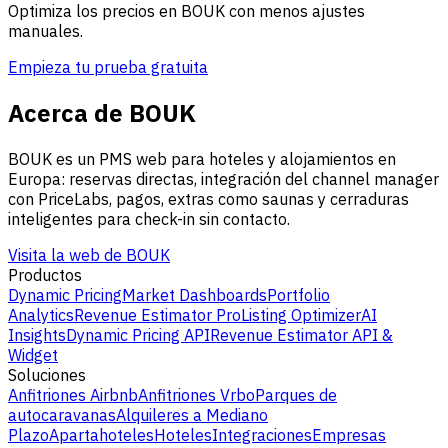
Optimiza los precios en BOUK con menos ajustes
manuales.
Empieza tu prueba gratuita
Acerca de BOUK
BOUK es un PMS web para hoteles y alojamientos en
Europa: reservas directas, integración del channel manager
con PriceLabs, pagos, extras como saunas y cerraduras
inteligentes para check-in sin contacto.
Visita la web de BOUK
Productos
Dynamic Pricing
Market Dashboards
Portfolio
Analytics
Revenue Estimator Pro
Listing Optimizer
AI
Insights
Dynamic Pricing API
Revenue Estimator API &
Widget
Soluciones
Anfitriones Airbnb
Anfitriones Vrbo
Parques de
autocaravanas
Alquileres a Mediano
Plazo
Apartahoteles
Hoteles
Integraciones
Empresas