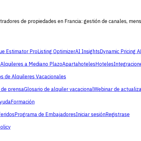
radores de propiedades en Francia: gestión de canales, mensa
e Estimator Pro
Listing Optimizer
AI Insights
Dynamic Pricing A
s
Alquileres a Mediano Plazo
Apartahoteles
Hoteles
Integracion
s de Alquileres Vacacionales
 de prensa
Glosario de alquiler vacacional
Webinar de actualiz
ayuda
Formación
eridos
Programa de Embajadores
Iniciar sesión
Registrase
olicy