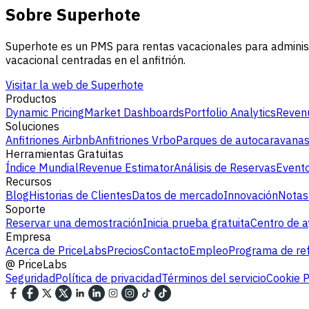
Sobre Superhote
Superhote es un PMS para rentas vacacionales para administ
vacacional centradas en el anfitrión.
Visitar la web de Superhote
Productos
Dynamic Pricing
Market Dashboards
Portfolio Analytics
Revenu
Soluciones
Anfitriones Airbnb
Anfitriones Vrbo
Parques de autocaravana
Herramientas Gratuitas
Índice Mundial
Revenue Estimator
Análisis de Reservas
Evento
Recursos
Blog
Historias de Clientes
Datos de mercado
Innovación
Notas
Soporte
Reservar una demostración
Inicia prueba gratuita
Centro de 
Empresa
Acerca de PriceLabs
Precios
Contacto
Empleo
Programa de ref
@
PriceLabs
Seguridad
Política de privacidad
Términos del servicio
Cookie P