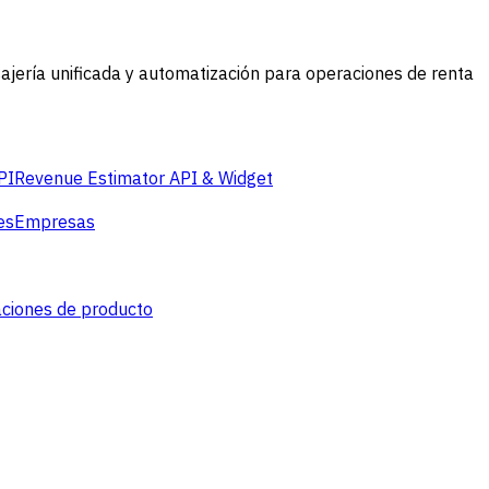
jería unificada y automatización para operaciones de renta
PI
Revenue Estimator API & Widget
es
Empresas
aciones de producto