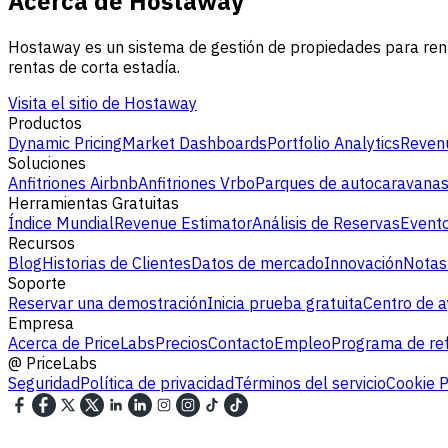
Acerca de Hostaway
Hostaway es un sistema de gestión de propiedades para renta
rentas de corta estadía.
Visita el sitio de Hostaway
Productos
Dynamic Pricing
Market Dashboards
Portfolio Analytics
Revenu
Soluciones
Anfitriones Airbnb
Anfitriones Vrbo
Parques de autocaravana
Herramientas Gratuitas
Índice Mundial
Revenue Estimator
Análisis de Reservas
Evento
Recursos
Blog
Historias de Clientes
Datos de mercado
Innovación
Notas
Soporte
Reservar una demostración
Inicia prueba gratuita
Centro de 
Empresa
Acerca de PriceLabs
Precios
Contacto
Empleo
Programa de ref
@
PriceLabs
Seguridad
Política de privacidad
Términos del servicio
Cookie P