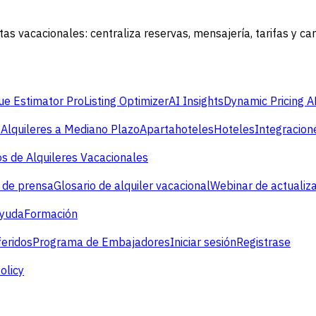
s vacacionales: centraliza reservas, mensajería, tarifas y c
e Estimator Pro
Listing Optimizer
AI Insights
Dynamic Pricing A
s
Alquileres a Mediano Plazo
Apartahoteles
Hoteles
Integracion
s de Alquileres Vacacionales
 de prensa
Glosario de alquiler vacacional
Webinar de actualiz
ayuda
Formación
eridos
Programa de Embajadores
Iniciar sesión
Registrase
olicy