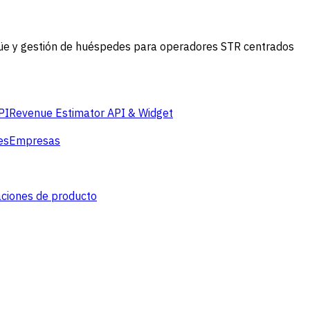
güe y gestión de huéspedes para operadores STR centrados
PI
Revenue Estimator API & Widget
es
Empresas
aciones de producto