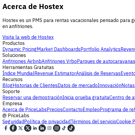
Acerca de Hostex
Hostex es un PMS para rentas vacacionales pensado para ge
en anfitriones.
Visita la web de Hostex
Productos
Dynamic Pricing
Market Dashboards
Portfolio Analytics
Revenu
Soluciones
Anfitriones Airbnb
Anfitriones Vrbo
Parques de autocaravana
Herramientas Gratuitas
Índice Mundial
Revenue Estimator
Análisis de Reservas
Evento
Recursos
Blog
Historias de Clientes
Datos de mercado
Innovación
Notas
Soporte
Reservar una demostración
Inicia prueba gratuita
Centro de 
Empresa
Acerca de PriceLabs
Precios
Contacto
Empleo
Programa de ref
@
PriceLabs
Seguridad
Política de privacidad
Términos del servicio
Cookie P