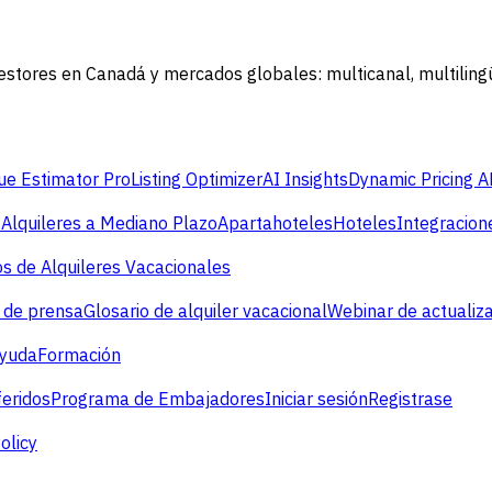
stores en Canadá y mercados globales: multicanal, multilin
e Estimator Pro
Listing Optimizer
AI Insights
Dynamic Pricing A
s
Alquileres a Mediano Plazo
Apartahoteles
Hoteles
Integracion
s de Alquileres Vacacionales
 de prensa
Glosario de alquiler vacacional
Webinar de actualiz
ayuda
Formación
eridos
Programa de Embajadores
Iniciar sesión
Registrase
olicy