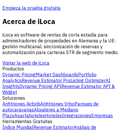
Empieza la prueba gratuita
Acerca de iLoca
iLoca es software de rentas de corta estadía para
administradores de propiedades en Alemania y la UE:
gestión multicanal, sincronización de reservas y
automatización para carteras STR de segmento medio.
Visitar la web de iLoca
Productos
Dynamic Pricing
Market Dashboards
Portfolio
Analytics
Revenue Estimator Pro
Listing Optimizer
AI
Insights
Dynamic Pricing API
Revenue Estimator API &
Widget
Soluciones
Anfitriones Airbnb
Anfitriones Vrbo
Parques de
autocaravanas
Alquileres a Mediano
Plazo
Apartahoteles
Hoteles
Integraciones
Empresas
Herramientas Gratuitas
Índice Mundial
Revenue Estimator
Análisis de