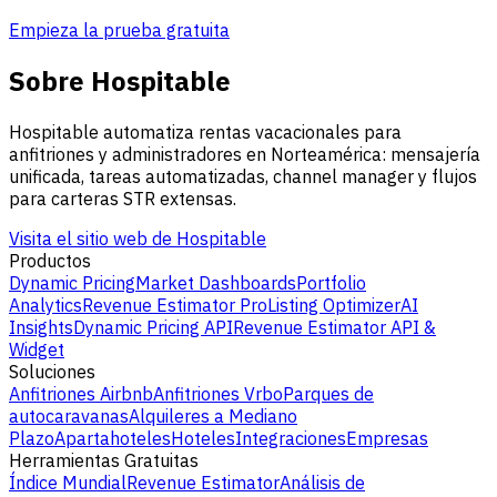
Empieza la prueba gratuita
Sobre Hospitable
Hospitable automatiza rentas vacacionales para
anfitriones y administradores en Norteamérica: mensajería
unificada, tareas automatizadas, channel manager y flujos
para carteras STR extensas.
Visita el sitio web de Hospitable
Productos
Dynamic Pricing
Market Dashboards
Portfolio
Analytics
Revenue Estimator Pro
Listing Optimizer
AI
Insights
Dynamic Pricing API
Revenue Estimator API &
Widget
Soluciones
Anfitriones Airbnb
Anfitriones Vrbo
Parques de
autocaravanas
Alquileres a Mediano
Plazo
Apartahoteles
Hoteles
Integraciones
Empresas
Herramientas Gratuitas
Índice Mundial
Revenue Estimator
Análisis de