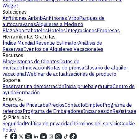
Widget
Soluciones
Anfitriones Airbnb
Anfitriones Vrbo
Parques de
autocaravanas
Alquileres a Mediano
Plazo
Apartahoteles
Hoteles
Integraciones
Empresas
Herramientas Gratuitas
Índice Mundial
Revenue Estimator
Análisis de
Reservas
Eventos de Alquileres Vacacionales
Recursos
Blog
Historias de Clientes
Datos de
mercado
Innovación
Notas de prensa
Glosario de alquiler
vacacional
Webinar de actualizaciones de producto
Soporte
Reservar una demostración
Inicia prueba gratuita
Centro de
ayuda
Formación
Empresa
Acerca de PriceLabs
Precios
Contacto
Empleo
Programa de
referidos
Programa de Embajadores
Iniciar sesión
Registrase
@
PriceLabs
Seguridad
Política de privacidad
Términos del servicio
Cookie
Policy