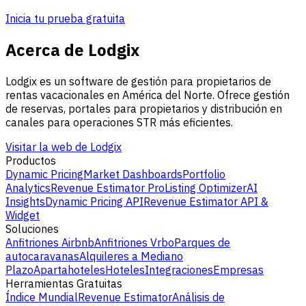
Inicia tu prueba gratuita
Acerca de Lodgix
Lodgix es un software de gestión para propietarios de
rentas vacacionales en América del Norte. Ofrece gestión
de reservas, portales para propietarios y distribución en
canales para operaciones STR más eficientes.
Visitar la web de Lodgix
Productos
Dynamic Pricing
Market Dashboards
Portfolio
Analytics
Revenue Estimator Pro
Listing Optimizer
AI
Insights
Dynamic Pricing API
Revenue Estimator API &
Widget
Soluciones
Anfitriones Airbnb
Anfitriones Vrbo
Parques de
autocaravanas
Alquileres a Mediano
Plazo
Apartahoteles
Hoteles
Integraciones
Empresas
Herramientas Gratuitas
Índice Mundial
Revenue Estimator
Análisis de