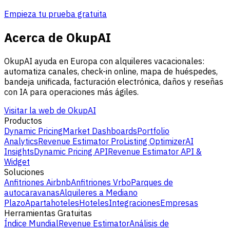
Empieza tu prueba gratuita
Acerca de OkupAI
OkupAI ayuda en Europa con alquileres vacacionales:
automatiza canales, check-in online, mapa de huéspedes,
bandeja unificada, facturación electrónica, daños y reseñas
con IA para operaciones más ágiles.
Visitar la web de OkupAI
Productos
Dynamic Pricing
Market Dashboards
Portfolio
Analytics
Revenue Estimator Pro
Listing Optimizer
AI
Insights
Dynamic Pricing API
Revenue Estimator API &
Widget
Soluciones
Anfitriones Airbnb
Anfitriones Vrbo
Parques de
autocaravanas
Alquileres a Mediano
Plazo
Apartahoteles
Hoteles
Integraciones
Empresas
Herramientas Gratuitas
Índice Mundial
Revenue Estimator
Análisis de