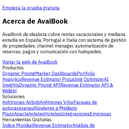
Empieza la prueba gratuita
Acerca de AvaiBook
AvaiBook de idealista cubre rentas vacacionales y mediana
estadía en España, Portugal e Italia con sistema de gestión
de propiedades, channel manager, automatización de
reservas, pagos y comunicación con huéspedes.
Visitar la web de AvaiBook
Productos
Dynamic Pricing
Market Dashboards
Portfolio
Analytics
Revenue Estimator Pro
Listing Optimizer
AI
Insights
Dynamic Pricing API
Revenue Estimator API &
Widget
Soluciones
Anfitriones Airbnb
Anfitriones Vrbo
Parques de
autocaravanas
Alquileres a Mediano
Plazo
Apartahoteles
Hoteles
Integraciones
Empresas
Herramientas Gratuitas
Índice Mundial
Revenue Estimator
Análisis de