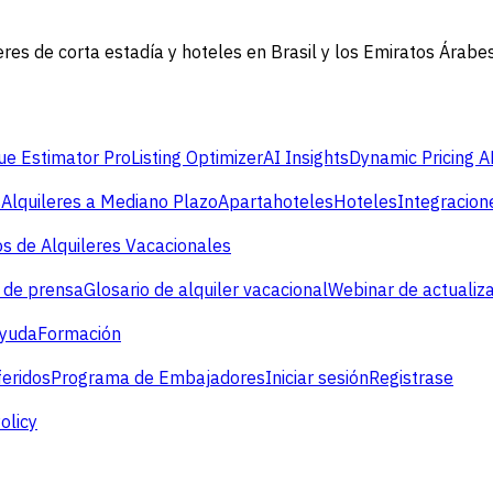
eres de corta estadía y hoteles en Brasil y los Emiratos Árab
e Estimator Pro
Listing Optimizer
AI Insights
Dynamic Pricing A
s
Alquileres a Mediano Plazo
Apartahoteles
Hoteles
Integracion
s de Alquileres Vacacionales
 de prensa
Glosario de alquiler vacacional
Webinar de actualiz
ayuda
Formación
eridos
Programa de Embajadores
Iniciar sesión
Registrase
olicy