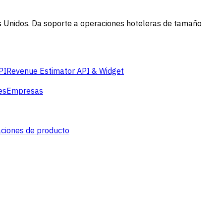
es Unidos. Da soporte a operaciones hoteleras de tamaño
PI
Revenue Estimator API & Widget
es
Empresas
aciones de producto