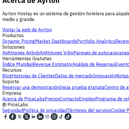
Acerca de Ayrton
Ayrton Hostay es un sistema de gestión hotelera para alquil
medio y grande.
Visitar la web de Ayrton
Productos
Dynamic Pricing
Market Dashboards
Portfolio Analytics
Revenu
Soluciones
Anfitriones Airbnb
Anfitriones Vrbo
Parques de autocaravana
Herramientas Gratuitas
Índice Mundial
Revenue Estimator
Análisis de Reservas
Evento
Recursos
Blog
Historias de Clientes
Datos de mercado
Innovación
Notas
Soporte
Reservar una demostración
Inicia prueba gratuita
Centro de 
Empresa
Acerca de PriceLabs
Precios
Contacto
Empleo
Programa de ref
@
PriceLabs
Seguridad
Política de privacidad
Términos del servicio
Cookie P