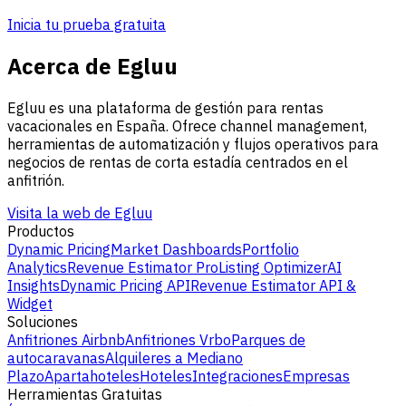
Inicia tu prueba gratuita
Acerca de Egluu
Egluu es una plataforma de gestión para rentas
vacacionales en España. Ofrece channel management,
herramientas de automatización y flujos operativos para
negocios de rentas de corta estadía centrados en el
anfitrión.
Visita la web de Egluu
Productos
Dynamic Pricing
Market Dashboards
Portfolio
Analytics
Revenue Estimator Pro
Listing Optimizer
AI
Insights
Dynamic Pricing API
Revenue Estimator API &
Widget
Soluciones
Anfitriones Airbnb
Anfitriones Vrbo
Parques de
autocaravanas
Alquileres a Mediano
Plazo
Apartahoteles
Hoteles
Integraciones
Empresas
Herramientas Gratuitas