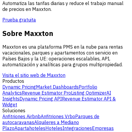
Automatiza las tarifas diarias y reduce el trabajo manual
de precios en Maxxton.
Prueba gratuita
Sobre Maxxton
Maxxton es una plataforma PMS en la nube para rentas
vacacionales, parques y apartamentos con servicio en
Países Bajos y la UE: operaciones escalables, API,
automatización y analíticas para grupos multipropiedad.
Visita el sitio web de Maxxton
Productos
Dynamic Pricing
Market Dashboards
Portfolio
Analytics
Revenue Estimator Pro
Listing Optimizer
AI
Insights
Dynamic Pricing API
Revenue Estimator API &
Widget
Soluciones
Anfitriones Airbnb
Anfitriones Vrbo
Parques de
autocaravanas
Alquileres a Mediano
Plazo
Apartahoteles
Hoteles
Integraciones
Empresas