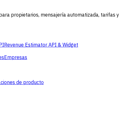
ara propietarios, mensajería automatizada, tarifas y
PI
Revenue Estimator API & Widget
es
Empresas
aciones de producto