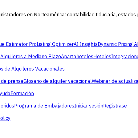
istradores en Norteamérica: contabilidad fiduciaria, estados p
e Estimator Pro
Listing Optimizer
AI Insights
Dynamic Pricing A
s
Alquileres a Mediano Plazo
Apartahoteles
Hoteles
Integracion
s de Alquileres Vacacionales
 de prensa
Glosario de alquiler vacacional
Webinar de actualiz
ayuda
Formación
eridos
Programa de Embajadores
Iniciar sesión
Registrase
olicy