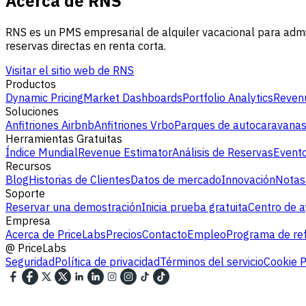
Acerca de RNS
RNS es un PMS empresarial de alquiler vacacional para admin
reservas directas en renta corta.
Visitar el sitio web de RNS
Productos
Dynamic Pricing
Market Dashboards
Portfolio Analytics
Revenu
Soluciones
Anfitriones Airbnb
Anfitriones Vrbo
Parques de autocaravana
Herramientas Gratuitas
Índice Mundial
Revenue Estimator
Análisis de Reservas
Evento
Recursos
Blog
Historias de Clientes
Datos de mercado
Innovación
Notas
Soporte
Reservar una demostración
Inicia prueba gratuita
Centro de 
Empresa
Acerca de PriceLabs
Precios
Contacto
Empleo
Programa de ref
@
PriceLabs
Seguridad
Política de privacidad
Términos del servicio
Cookie P