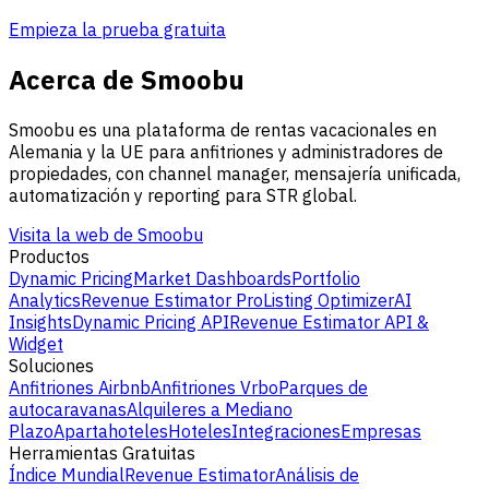
Empieza la prueba gratuita
Acerca de Smoobu
Smoobu es una plataforma de rentas vacacionales en
Alemania y la UE para anfitriones y administradores de
propiedades, con channel manager, mensajería unificada,
automatización y reporting para STR global.
Visita la web de Smoobu
Productos
Dynamic Pricing
Market Dashboards
Portfolio
Analytics
Revenue Estimator Pro
Listing Optimizer
AI
Insights
Dynamic Pricing API
Revenue Estimator API &
Widget
Soluciones
Anfitriones Airbnb
Anfitriones Vrbo
Parques de
autocaravanas
Alquileres a Mediano
Plazo
Apartahoteles
Hoteles
Integraciones
Empresas
Herramientas Gratuitas
Índice Mundial
Revenue Estimator
Análisis de