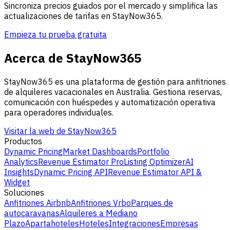
Sincroniza precios guiados por el mercado y simplifica las
actualizaciones de tarifas en StayNow365.
Empieza tu prueba gratuita
Acerca de StayNow365
StayNow365 es una plataforma de gestión para anfitriones
de alquileres vacacionales en Australia. Gestiona reservas,
comunicación con huéspedes y automatización operativa
para operadores individuales.
Visitar la web de StayNow365
Productos
Dynamic Pricing
Market Dashboards
Portfolio
Analytics
Revenue Estimator Pro
Listing Optimizer
AI
Insights
Dynamic Pricing API
Revenue Estimator API &
Widget
Soluciones
Anfitriones Airbnb
Anfitriones Vrbo
Parques de
autocaravanas
Alquileres a Mediano
Plazo
Apartahoteles
Hoteles
Integraciones
Empresas