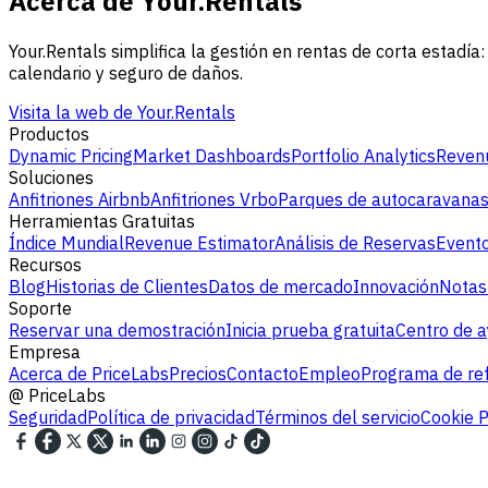
Acerca de Your.Rentals
Your.Rentals simplifica la gestión en rentas de corta estadía
calendario y seguro de daños.
Visita la web de Your.Rentals
Productos
Dynamic Pricing
Market Dashboards
Portfolio Analytics
Revenu
Soluciones
Anfitriones Airbnb
Anfitriones Vrbo
Parques de autocaravana
Herramientas Gratuitas
Índice Mundial
Revenue Estimator
Análisis de Reservas
Evento
Recursos
Blog
Historias de Clientes
Datos de mercado
Innovación
Notas
Soporte
Reservar una demostración
Inicia prueba gratuita
Centro de 
Empresa
Acerca de PriceLabs
Precios
Contacto
Empleo
Programa de ref
@
PriceLabs
Seguridad
Política de privacidad
Términos del servicio
Cookie P