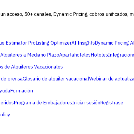
: un acceso, 50+ canales, Dynamic Pricing, cobros unificados, 
e Estimator Pro
Listing Optimizer
AI Insights
Dynamic Pricing A
s
Alquileres a Mediano Plazo
Apartahoteles
Hoteles
Integracion
s de Alquileres Vacacionales
 de prensa
Glosario de alquiler vacacional
Webinar de actualiz
ayuda
Formación
eridos
Programa de Embajadores
Iniciar sesión
Registrase
olicy