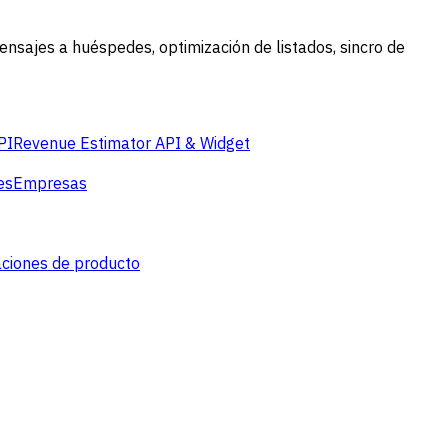
mensajes a huéspedes, optimización de listados, sincro de
PI
Revenue Estimator API & Widget
es
Empresas
aciones de producto