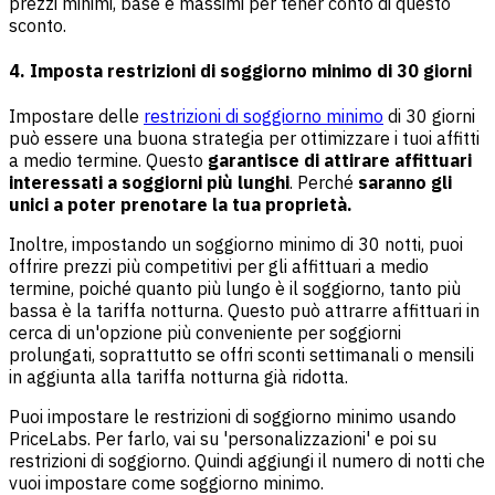
prezzi minimi, base e massimi per tener conto di questo
sconto.
4.
Imposta restrizioni di soggiorno minimo di 30 giorni
Impostare delle
restrizioni di soggiorno minimo
di 30 giorni
può essere una buona strategia per ottimizzare i tuoi affitti
a medio termine. Questo
garantisce di attirare affittuari
interessati a soggiorni più lunghi
. Perché
saranno gli
unici a poter prenotare la tua proprietà.
Inoltre, impostando un soggiorno minimo di 30 notti, puoi
offrire prezzi più competitivi per gli affittuari a medio
termine, poiché quanto più lungo è il soggiorno, tanto più
bassa è la tariffa notturna. Questo può attrarre affittuari in
cerca di un'opzione più conveniente per soggiorni
prolungati, soprattutto se offri sconti settimanali o mensili
in aggiunta alla tariffa notturna già ridotta.
Puoi impostare le restrizioni di soggiorno minimo usando
PriceLabs. Per farlo, vai su 'personalizzazioni' e poi su
restrizioni di soggiorno. Quindi aggiungi il numero di notti che
vuoi impostare come soggiorno minimo.