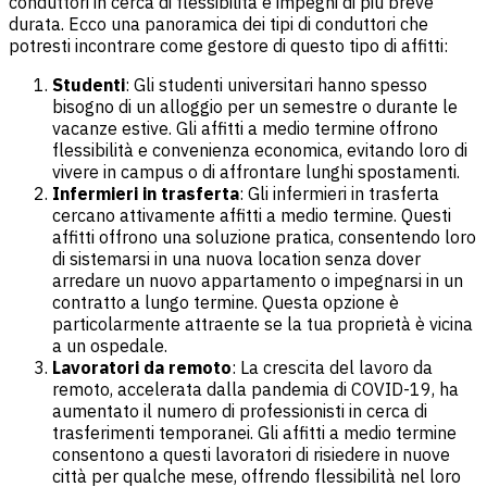
conduttori in cerca di flessibilità e impegni di più breve
durata. Ecco una panoramica dei tipi di conduttori che
potresti incontrare come gestore di questo tipo di affitti:
Studenti
: Gli studenti universitari hanno spesso
bisogno di un alloggio per un semestre o durante le
vacanze estive. Gli affitti a medio termine offrono
flessibilità e convenienza economica, evitando loro di
vivere in campus o di affrontare lunghi spostamenti.
Infermieri in trasferta
: Gli infermieri in trasferta
cercano attivamente affitti a medio termine. Questi
affitti offrono una soluzione pratica, consentendo loro
di sistemarsi in una nuova location senza dover
arredare un nuovo appartamento o impegnarsi in un
contratto a lungo termine. Questa opzione è
particolarmente attraente se la tua proprietà è vicina
a un ospedale.
Lavoratori da remoto
: La crescita del lavoro da
remoto, accelerata dalla pandemia di COVID-19, ha
aumentato il numero di professionisti in cerca di
trasferimenti temporanei. Gli affitti a medio termine
consentono a questi lavoratori di risiedere in nuove
città per qualche mese, offrendo flessibilità nel loro