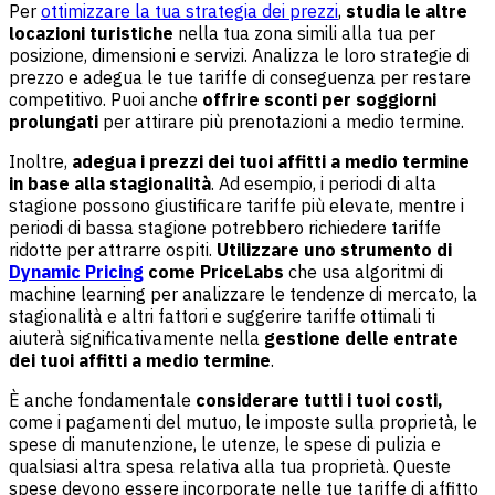
Per
ottimizzare la tua strategia dei prezzi
,
studia le altre
locazioni turistiche
nella tua zona simili alla tua per
posizione, dimensioni e servizi. Analizza le loro strategie di
prezzo e adegua le tue tariffe di conseguenza per restare
competitivo. Puoi anche
offrire sconti per soggiorni
prolungati
per attirare più prenotazioni a medio termine.
Inoltre,
adegua i prezzi dei tuoi affitti a medio termine
in base alla stagionalità
. Ad esempio, i periodi di alta
stagione possono giustificare tariffe più elevate, mentre i
periodi di bassa stagione potrebbero richiedere tariffe
ridotte per attrarre ospiti.
Utilizzare uno strumento di
Dynamic Pricing
come PriceLabs
che usa algoritmi di
machine learning per analizzare le tendenze di mercato, la
stagionalità e altri fattori e suggerire tariffe ottimali ti
aiuterà significativamente nella
gestione delle entrate
dei tuoi affitti a medio termine
.
È anche fondamentale
considerare tutti i tuoi costi,
come i pagamenti del mutuo, le imposte sulla proprietà, le
spese di manutenzione, le utenze, le spese di pulizia e
qualsiasi altra spesa relativa alla tua proprietà. Queste
spese devono essere incorporate nelle tue tariffe di affitto