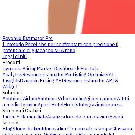
Revenue Estimator Pro
Il metodo PriceLabs per confrontare con precisione il
potenziale di guadagno su Airbnb
Leggi di più
Prodotti
Dynamic Pricing
Market Dashboards
Portfolio
Analytics
Revenue Estimator Pro
Listing Optimizer
AI
Insights
Dynamic Pricing API
Revenue Estimator API &
Widget
Soluzioni
Anfitrioni Airbnb
Anfitrioni Vrbo
Parcheggi per camper
Affitti
a medio termine
Apart Hotel
Hotels
Integrazioni
Impresa
Strumenti Gratuiti
Indice STR mondiale
Analizzatore de prenotazioni
Eventi
Risorse
Blog
Storie di clienti
Innovation
Comunicato stampa
Glossario
sulle case vacanza
Webinar sugli aggiornamenti del