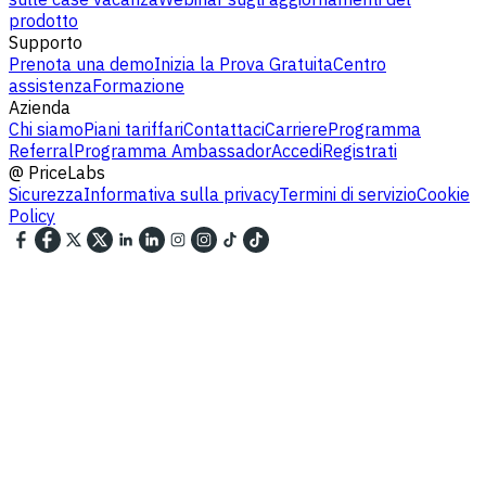
prodotto
Supporto
Prenota una demo
Inizia la Prova Gratuita
Centro
assistenza
Formazione
Azienda
Chi siamo
Piani tariffari
Contattaci
Carriere
Programma
Referral
Programma Ambassador
Accedi
Registrati
@
PriceLabs
Sicurezza
Informativa sulla privacy
Termini di servizio
Cookie
Policy